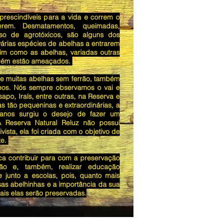
prescindíveis para a vida e correm o
rem. Desmatamentos, queimadas,
so de agrotóxicos, são alguns dos
árias espécies de abelhas a entrarem
sim como as abelhas, variadas outras
mbém estão ameaçados.
 de muitas abelhas sem ferrão, também
os. Nós sempre observamos o vai e
apo, Iraís, entre outras, na Reserva e
s tão pequeninas e extraordinárias, a
anos surgiu o desejo de fazer um
A Reserva Natural Reluz não possui
vista, ela foi criada com o objetivo de
te.
ca contribuir para com a preservação
ão e, também, realizar educação
e junto a escolas, pois, quanto mais
s abelhinhas e a importância da sua
ais elas serão preservadas.