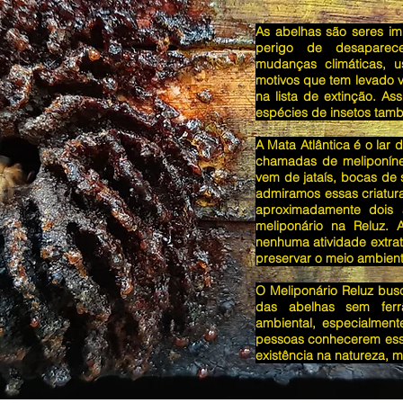
As abelhas são seres im
perigo de desaparece
mudanças climáticas, u
motivos que tem levado v
na lista de extinção. As
espécies de insetos ta
A Mata Atlântica é o lar
chamadas de meliponíne
vem de jataís, bocas de s
admiramos essas criatura
aproximadamente dois 
meliponário na Reluz. 
nenhuma atividade extrati
preservar o meio ambien
O Meliponário Reluz bus
das abelhas sem ferr
ambiental, especialment
pessoas conhecerem essa
existência na natureza, m