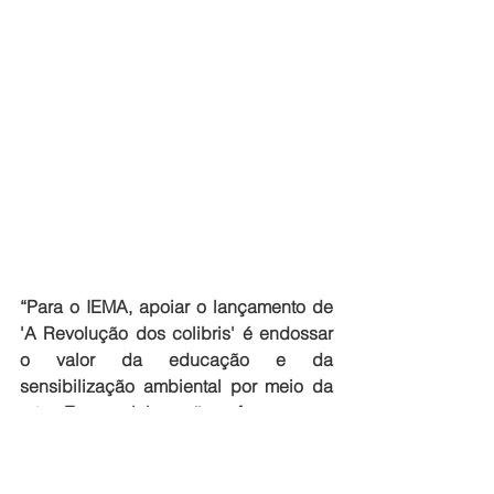
“Para o IEMA, apoiar o lançamento de 
'A Revolução dos colibris' é endossar 
o valor da educação e da 
sensibilização ambiental por meio da 
arte. Essa colaboração reforça nosso 
compromisso em fomentar o 
pensamento crítico e o cuidado com 
todas as formas de vida, um princípio 