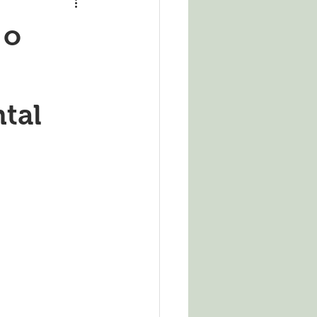
 o
tal