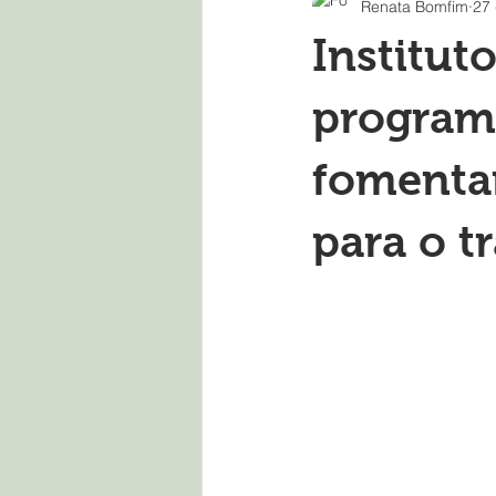
Renata Bomfim
27 
Institut
programa
fomenta
para o tr