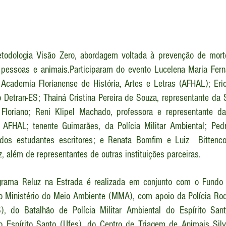
metodologia Visão Zero, abordagem voltada à prevenção de morte
 pessoas e animais.Participaram do evento Lucelena Maria Ferna
 Academia Florianense de História, Artes e Letras (AFHAL); Eri
 Detran-ES; Thainá Cristina Pereira de Souza, representante da S
Floriano; Reni Klipel Machado, professora e representante d
a AFHAL; tenente Guimarães, da Polícia Militar Ambiental; Ped
 dos estudantes escritores; e Renata Bomfim e Luiz  Bittencou
z, além de representantes de outras instituições parceiras.
rama Reluz na Estrada é realizada em conjunto com o Fundo 
 Ministério do Meio Ambiente (MMA), com apoio da Polícia Rodo
S), do Batalhão de Polícia Militar Ambiental do Espírito San
o Espírito Santo (Ufes), do Centro de Triagem de Animais Silve