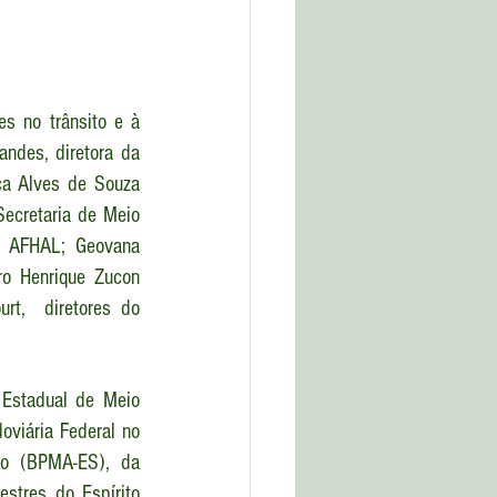
s no trânsito e à 
ndes, diretora da 
ca Alves de Souza 
ecretaria de Meio 
a AFHAL; Geovana 
ro Henrique Zucon 
rt,  diretores do 
Estadual de Meio 
viária Federal no 
to (BPMA-ES), da 
stres do Espírito 