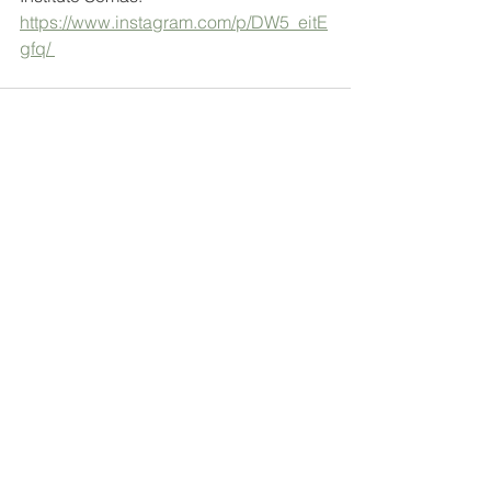
https://www.instagram.com/p/DW5_eitE
gfq/ 
Ver tudo
Posts recentes