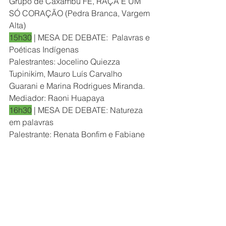
Grupo de Caxambu FÉ, RAÇA E UM 
SÓ CORAÇÃO (Pedra Branca, Vargem 
Alta)
15h30
 | MESA DE DEBATE:  Palavras e 
Poéticas Indígenas
Palestrantes: Jocelino Quiezza 
Tupinikim, Mauro Luís Carvalho 
Guarani e Marina Rodrigues Miranda.
Mediador: Raoni Huapaya
16h30
 | MESA DE DEBATE: Natureza 
em palavras
Palestrante: Renata Bonfim e Fabiane 
Taylor
Mediador: Saulo Ribeiro
17h30
 | HOMENAGEM a Jorge de 
Castro
18h30
 | SESSÃO DE FILMES: Projeto 
Combiousa
"Jorge e a Cidade" (Direção: 