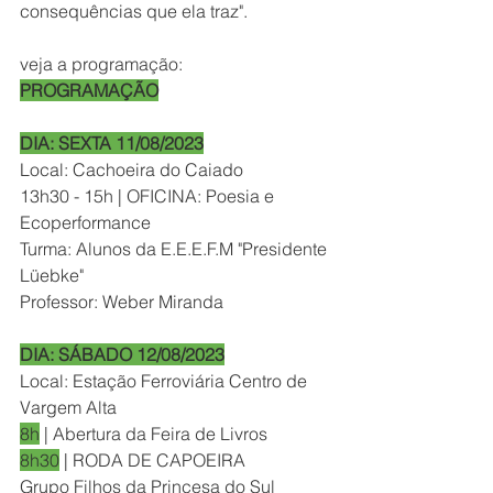
consequências que ela traz".
veja a programação:
PROGRAMAÇÃO
DIA: SEXTA 11/08/2023
Local: Cachoeira do Caiado
13h30 - 15h | OFICINA: Poesia e 
Ecoperformance
Turma: Alunos da E.E.E.F.M "Presidente 
Lüebke"
Professor: Weber Miranda
DIA: SÁBADO 12/08/2023
Local: Estação Ferroviária Centro de 
Vargem Alta
8h
 | Abertura da Feira de Livros
8h30
 | RODA DE CAPOEIRA
Grupo Filhos da Princesa do Sul