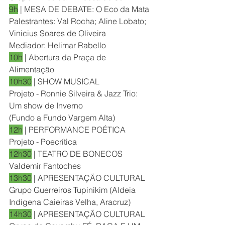
9h
 | MESA DE DEBATE: O Eco da Mata
Palestrantes: Val Rocha; Aline Lobato; 
Vinicius Soares de Oliveira
Mediador: Helimar Rabello
10h
 | Abertura da Praça de 
Alimentação
10h30
 | SHOW MUSICAL
Projeto - Ronnie Silveira & Jazz Trio: 
Um show de Inverno
(Fundo a Fundo Vargem Alta)
12h
 | PERFORMANCE POÉTICA
Projeto - Poecrítica
12h30
 | TEATRO DE BONECOS
Valdemir Fantoches
13h30
 | APRESENTAÇÃO CULTURAL
Grupo Guerreiros Tupinikim (Aldeia 
Indígena Caieiras Velha, Aracruz)
14h30
 | APRESENTAÇÃO CULTURAL