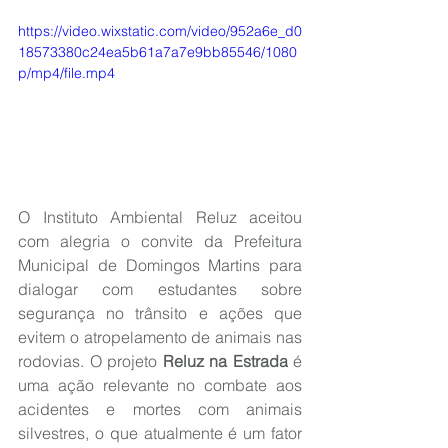
https://video.wixstatic.com/video/952a6e_d0
18573380c24ea5b61a7a7e9bb85546/1080
p/mp4/file.mp4
O Instituto Ambiental Reluz aceitou 
com alegria o convite da Prefeitura 
Municipal de Domingos Martins para 
dialogar com estudantes sobre 
segurança no trânsito e ações que 
evitem o atropelamento de animais nas 
rodovias. O projeto 
Reluz na Estrada
 é 
uma ação relevante no combate aos 
acidentes e mortes com animais 
silvestres, o que atualmente é um fator 