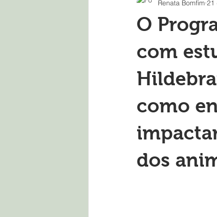
Renata Bomfim
21 
O Progra
com est
Hildebra
como en
impactar
dos anim