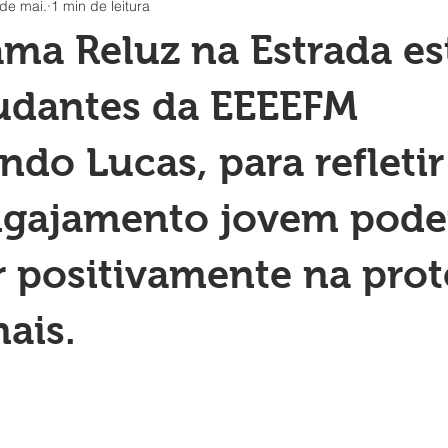
de mai.
1 min de leitura
ma Reluz na Estrada es
udantes da EEEEFM
ndo Lucas, para refletir
gajamento jovem pod
 positivamente na pro
ais.