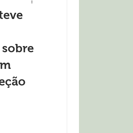
teve
 sobre
em
teção